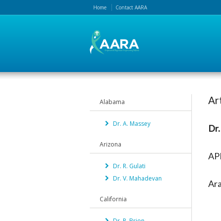
Home
Contact AARA
Ar
Alabama
Dr. A. Massey
Dr.
Arizona
AP
Dr. R. Gulati
Dr. V. Mahadevan
Ara
California
Dr. P. Brion